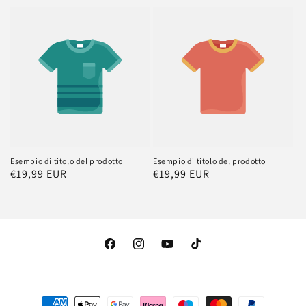
di
di
listino
listino
Esempio di titolo del prodotto
Esempio di titolo del prodotto
Prezzo
€19,99 EUR
Prezzo
€19,99 EUR
di
di
listino
listino
Facebook
Instagram
YouTube
TikTok
Metodi