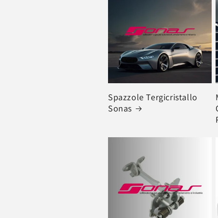
z
i
o
n
Spazzole Tergicristallo
Sonas
e
: