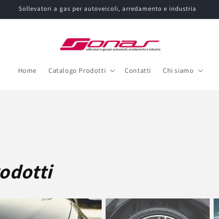
Sollevatori a gas per autoveicoli, arredamento e industria
Home
Catalogo Prodotti
Contatti
Chi siamo
odotti